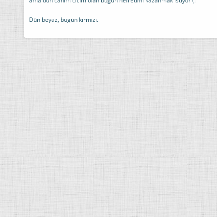
ama dün canım cicim olan bugün nefretimi kazanmak istiyor (:
Dün beyaz, bugün kırmızı.