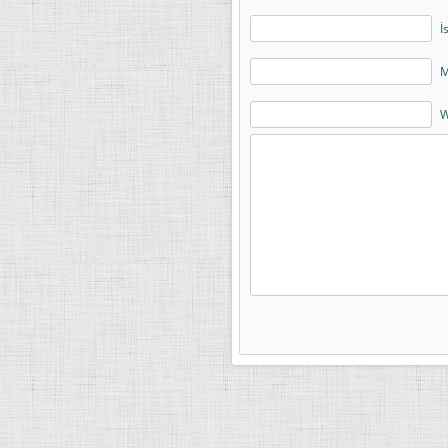
İ
M
W