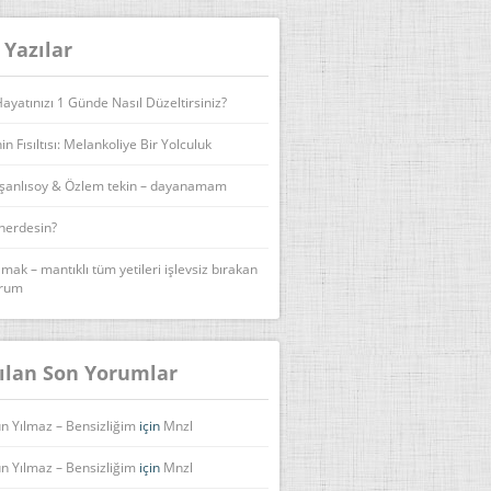
 Yazılar
yatınızı 1 Günde Nasıl Düzeltirsiniz?
n Fısıltısı: Melankoliye Bir Yolculuk
şanlısoy & Özlem tekin – dayanamam
 nerdesin?
lmak – mantıklı tüm yetileri işlevsiz bırakan
urum
ılan Son Yorumlar
n Yılmaz – Bensizliğim
için
Mnzl
n Yılmaz – Bensizliğim
için
Mnzl