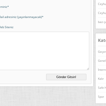
Ceyhu
sminiz*
Ceyhu
ail adresiniz (yayınlanmayacak)*
bazı ş
eb Siteniz
Kat
Geçer
Genel
İntern
Kalır
Safe 
Spor