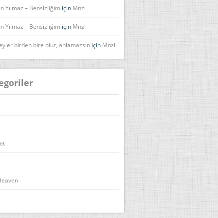
n Yılmaz – Bensizliğim
için
Mnzl
n Yılmaz – Bensizliğim
için
Mnzl
eyler birden bire olur, anlamazsın
için
Mnzl
egoriler
et
Heaven