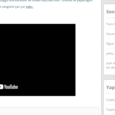
u duygu onu korkutur ve ondan kaçmak ister. Onunla ne yapacağını
 sevgisini çar çur
eder.
Son
Tüm Ha
Geceni
Ogün 
yetiş,
aşık o
bir d
Yap
Ceyhu
Ceyhu