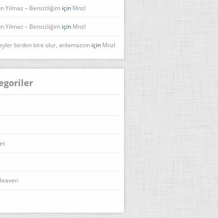
n Yılmaz – Bensizliğim
için
Mnzl
n Yılmaz – Bensizliğim
için
Mnzl
eyler birden bire olur, anlamazsın
için
Mnzl
egoriler
et
Heaven