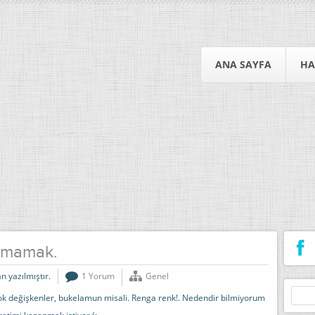
ANA SAYFA
HA
yamamak.
n yazılmıştır.
1 Yorum
Genel
Arama
ok değişkenler, bukelamun misali. Renga renk!. Nedendir bilmiyorum