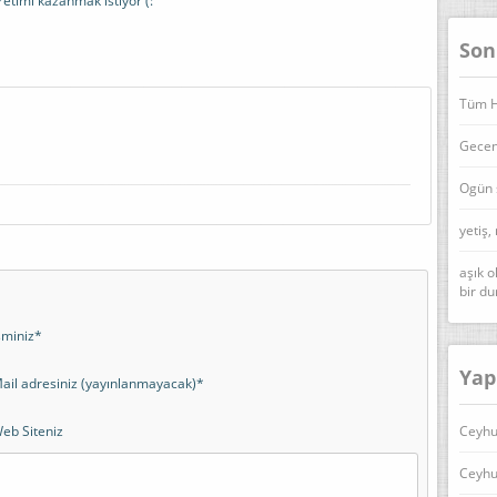
etimi kazanmak istiyor (:
Son
Tüm Ha
Geceni
Ogün 
yetiş,
aşık o
bir d
sminiz*
Yap
ail adresiniz (yayınlanmayacak)*
eb Siteniz
Ceyhu
Ceyhu