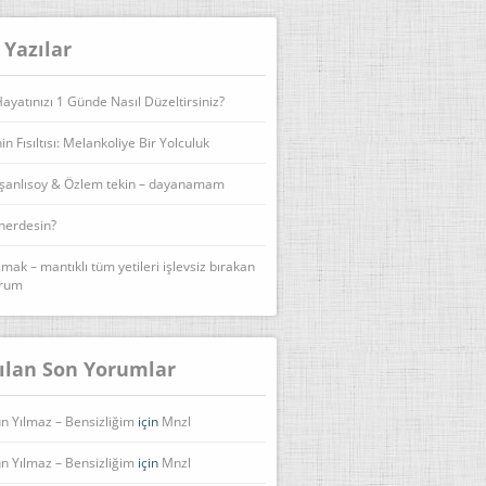
 Yazılar
yatınızı 1 Günde Nasıl Düzeltirsiniz?
n Fısıltısı: Melankoliye Bir Yolculuk
şanlısoy & Özlem tekin – dayanamam
 nerdesin?
lmak – mantıklı tüm yetileri işlevsiz bırakan
urum
ılan Son Yorumlar
n Yılmaz – Bensizliğim
için
Mnzl
n Yılmaz – Bensizliğim
için
Mnzl