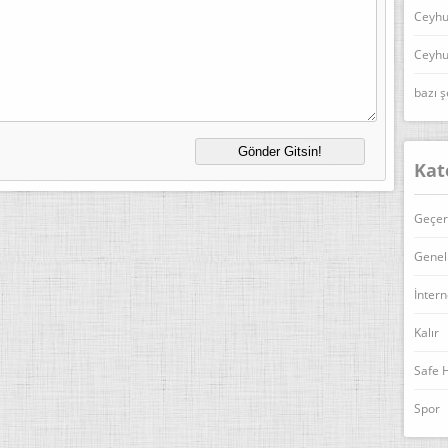
Ceyhu
Ceyhu
bazı ş
Kat
Geçer
Genel
İntern
Kalır
Safe 
Spor