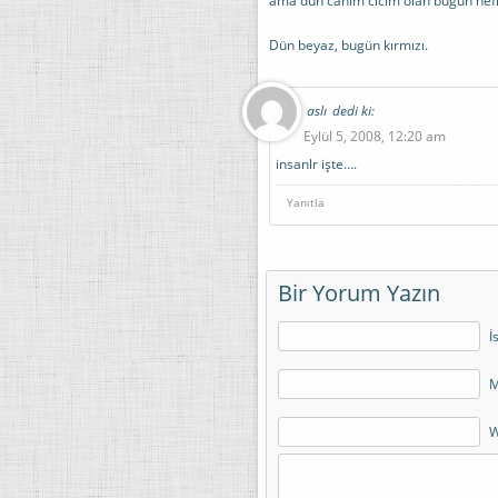
ama dün canım cicim olan bugün nefr
Dün beyaz, bugün kırmızı.
aslı
dedi ki:
Eylül 5, 2008, 12:20 am
insanlr işte….
Yanıtla
Bir Yorum Yazın
İ
M
W