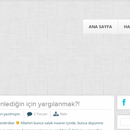
ANA SAYFA
HA
lediğin için yargılanmak?!
n yazılmıştır.
2 Yorum
Kalır
Arama
andırdılar
Allahım bunca salak insanın içinde, bunca düşünme