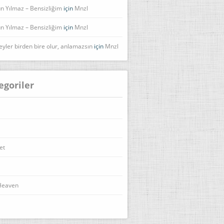
n Yılmaz – Bensizliğim
için
Mnzl
n Yılmaz – Bensizliğim
için
Mnzl
eyler birden bire olur, anlamazsın
için
Mnzl
egoriler
et
Heaven