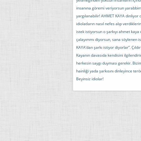
yeteneğinden yoksun insanların için
insanına göremi veriyorsun yarabbim 
yargılanabilir! AHMET KAYA dinliyor d
idiolatların nasıl nefes alıp verdik
istek istiyorsun o şarkıyı ahmet kaya
çalayımmı diyorsun, sana söylenen is
KAYA’dan şarkı istiyor diyorlar”. Çıl
Kayanın davasıda kendisini ilgilendiri
herkesin saygı duyması gerekir. Biz
hainliği yada şarkısını dinleyince ter
Beyinsiz idiolar!