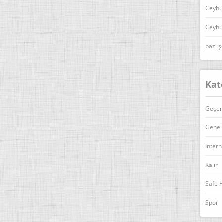
Ceyhu
Ceyhu
bazı ş
Kat
Geçer
Genel
İntern
Kalır
Safe 
Spor