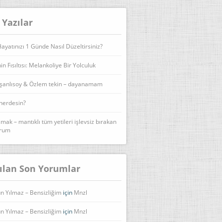
 Yazılar
yatınızı 1 Günde Nasıl Düzeltirsiniz?
n Fısıltısı: Melankoliye Bir Yolculuk
şanlısoy & Özlem tekin – dayanamam
 nerdesin?
lmak – mantıklı tüm yetileri işlevsiz bırakan
urum
ılan Son Yorumlar
n Yılmaz – Bensizliğim
için
Mnzl
n Yılmaz – Bensizliğim
için
Mnzl