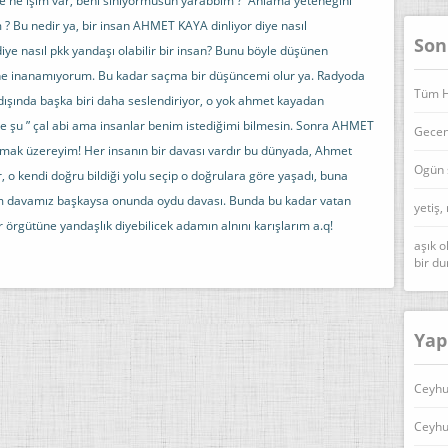
de ne işim var, beni sınıyormusun yarabbim ? Anlama yeteneğini
? Bu nedir ya, bir insan AHMET KAYA dinliyor diye nasıl
Son
iye nasıl pkk yandaşı olabilir bir insan? Bunu böyle düşünen
lerine inanamıyorum. Bu kadar saçma bir düşüncemi olur ya. Radyoda
Tüm Ha
 dışında başka biri daha seslendiriyor, o yok ahmet kayadan
e şu ” çal abi ama insanlar benim istediğimi bilmesin. Sonra AHMET
Geceni
dırmak üzereyim! Her insanın bir davası vardır bu dünyada, Ahmet
Ogün 
r, o kendi doğru bildiği yolu seçip o doğrulara göre yaşadı, buna
im davamız başkaysa onunda oydu davası. Bunda bu kadar vatan
yetiş,
ör örgütüne yandaşlık diyebilicek adamın alnını karışlarım a.q!
aşık o
bir d
Yap
Ceyhu
Ceyhu