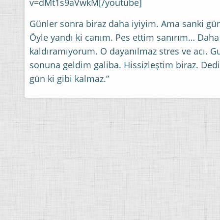
v=dMt1s9aVwkM[/youtube]
Günler sonra biraz daha iyiyim. Ama sanki günle
Öyle yandı ki canım. Pes ettim sanırım… Daha 
kaldıramıyorum. O dayanılmaz stres ve acı. G
sonuna geldim galiba. Hissizleştim biraz. Dedikl
gün ki gibi kalmaz.”