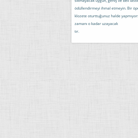
sıkmayacak uygun, geniş ve beli lastik
ödüllendirmeyi ihmal etmeyin. Bir öpü
klozete oturttuğunuz halde yapmıyor
zamanı o kadar uzayacak
tır.