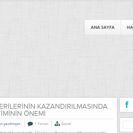
ANA SAYFA
HA
ERİLERİNİN KAZANDIRILMASINDA
İMİNİN ÖNEMİ
Arama
n yazılmıştır.
1 Yorum
Genel
eğerli hazineleridir. Ailesine ve ülkesine yaşa dığı çevreye iyi bir