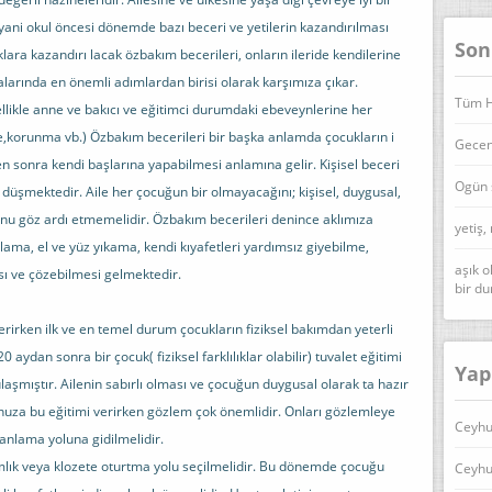
yani okul öncesi dönemde bazı beceri ve yetilerin kazandırılması
Son
ara kazandırı lacak özbakım becerileri, onların ileride kendilerine
lmalarında en önemli adımlardan birisi olarak karşımıza çıkar.
Tüm Ha
likle anne ve bakıcı ve eğitimci durumdaki ebeveynlerine her
,korunma vb.) Özbakım becerileri bir başka anlamda çocukların i
Geceni
kten sonra kendi başlarına yapabilmesi anlamına gelir. Kişisel beceri
Ogün 
düşmektedir. Aile her çocuğun bir olmayacağını; kişisel, duygusal,
umunu göz ardı etmemelidir. Özbakım becerileri denince aklımıza
yetiş,
lama, el ve yüz yıkama, kendi kıyafetleri yardımsız giyebilme,
aşık o
ı ve çözebilmesi gelmektedir.
bir d
rirken ilk ve en temel durum çocukların fiziksel bakımdan yeterli
aydan sonra bir çocuk( fiziksel farklılıklar olabilir) tuvalet eğitimi
Yap
 ulaşmıştır. Ailenin sabırlı olması ve çocuğun duygusal olarak ta hazır
uza bu eğitimi verirken gözlem çok önemlidir. Onları gözlemleye
Ceyhu
 anlama yoluna gidilmelidir.
ımlık veya klozete oturtma yolu seçilmelidir. Bu dönemde çocuğu
Ceyhu