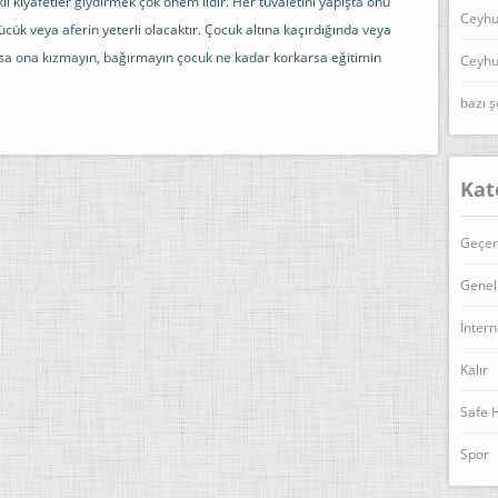
li kıyafetler giydirmek çok önem lidir. Her tuvaletini yapışta onu
Ceyhu
cük veya aferin yeterli olacaktır. Çocuk altına kaçırdığında veya
sa ona kızmayın, bağırmayın çocuk ne kadar korkarsa eğitimin
Ceyhu
bazı ş
Kat
Geçer
Genel
İntern
Kalır
Safe 
Spor