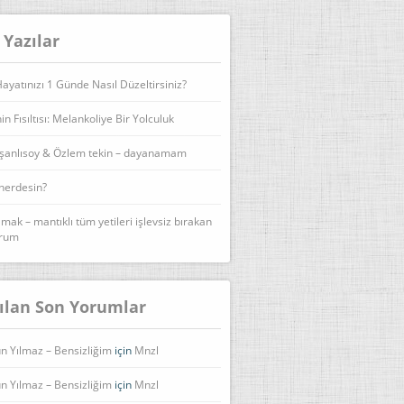
 Yazılar
yatınızı 1 Günde Nasıl Düzeltirsiniz?
n Fısıltısı: Melankoliye Bir Yolculuk
şanlısoy & Özlem tekin – dayanamam
 nerdesin?
lmak – mantıklı tüm yetileri işlevsiz bırakan
urum
ılan Son Yorumlar
n Yılmaz – Bensizliğim
için
Mnzl
n Yılmaz – Bensizliğim
için
Mnzl