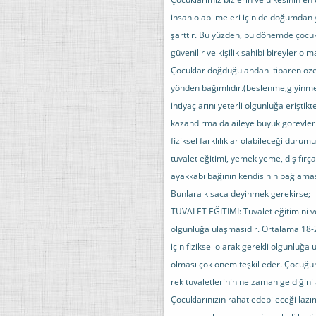
insan olabilmeleri için de doğumdan 
şarttır. Bu yüzden, bu dönemde çocukl
güvenilir ve kişilik sahibi bireyler o
Çocuklar doğduğu andan itibaren özel
yönden bağımlıdır.(beslenme,giyinme
ihtiyaçlarını yeterli olgunluğa erişti
kazandırma da aileye büyük görevler 
fiziksel farklılıklar olabileceği dur
tuvalet eğitimi, yemek yeme, diş fırça
ayakkabı bağının kendisinin bağlamas
Bunlara kısaca deyinmek gerekirse;
TUVALET EĞİTİMİ: Tuvalet eğitimini ve
olgunluğa ulaşmasıdır. Ortalama 18-20 
için fiziksel olarak gerekli olgunluğa
olması çok önem teşkil eder. Çocuğun
rek tuvaletlerinin ne zaman geldiğini
Çocuklarınızın rahat edebileceği laz