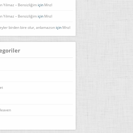
n Yılmaz – Bensizliğim
için
Mnzl
n Yılmaz – Bensizliğim
için
Mnzl
eyler birden bire olur, anlamazsın
için
Mnzl
egoriler
et
Heaven