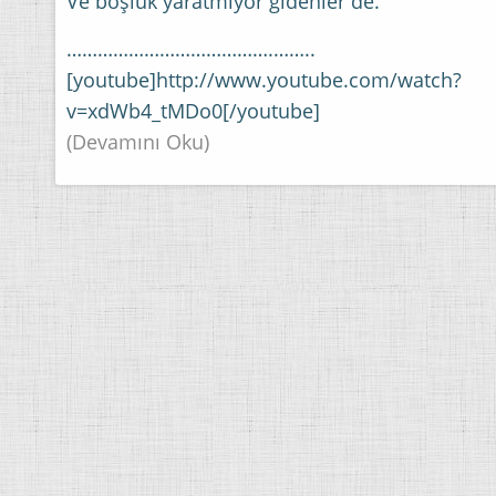
Ve boşluk yaratmıyor gidenler de.
………………………………….­……..
[youtube]http://www.youtube.com/watch?
v=xdWb4_tMDo0[/youtube]
(Devamını Oku)