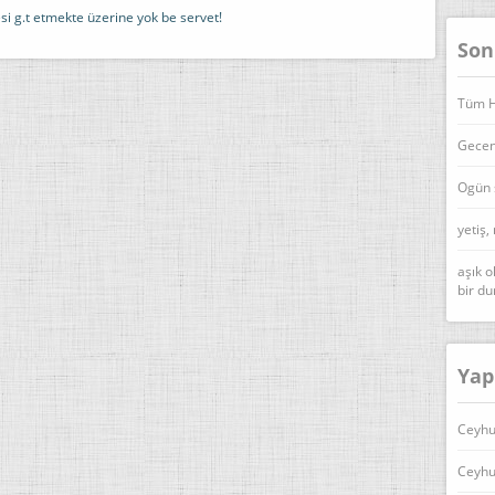
si g.t etmekte üzerine yok be servet!
Son
Tüm Ha
Geceni
Ogün 
yetiş,
aşık o
bir d
Yap
Ceyhu
Ceyhu