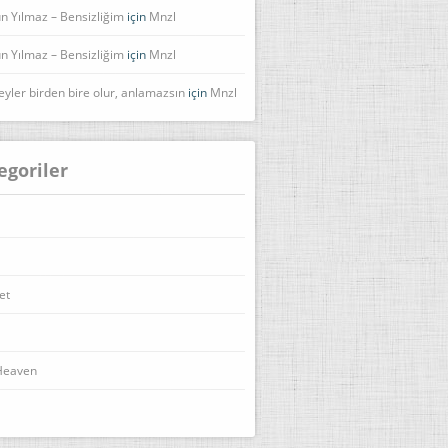
n Yılmaz – Bensizliğim
için
Mnzl
n Yılmaz – Bensizliğim
için
Mnzl
eyler birden bire olur, anlamazsın
için
Mnzl
egoriler
et
Heaven