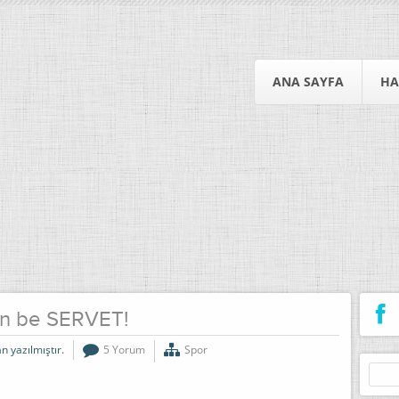
ANA SAYFA
HA
ın be SERVET!
n yazılmıştır.
5 Yorum
Spor
Arama