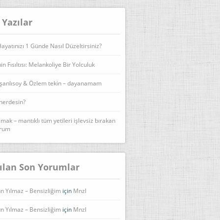
 Yazılar
yatınızı 1 Günde Nasıl Düzeltirsiniz?
n Fısıltısı: Melankoliye Bir Yolculuk
şanlısoy & Özlem tekin – dayanamam
 nerdesin?
lmak – mantıklı tüm yetileri işlevsiz bırakan
urum
ılan Son Yorumlar
n Yılmaz – Bensizliğim
için
Mnzl
n Yılmaz – Bensizliğim
için
Mnzl