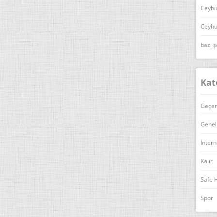
Ceyhu
Ceyhu
bazı ş
Kat
Geçer
Genel
İntern
Kalır
Safe 
Spor