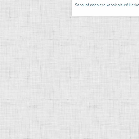
Sana laf edenlere kapak olsun! Herke