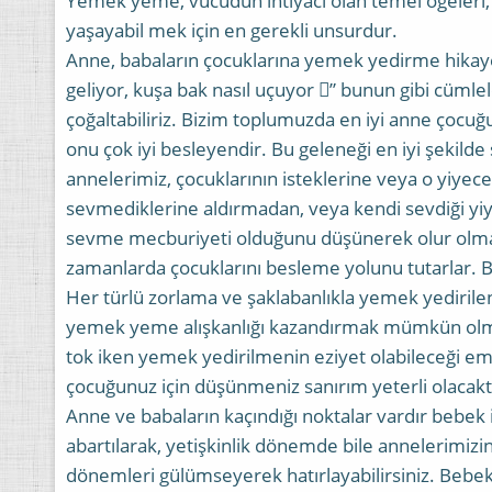
Yemek yeme, vücudun ihtiyacı olan temel ögeleri, 
yaşayabil mek için en gerekli unsurdur.
Anne, babaların çocuklarına yemek yedirme hikayele
geliyor, kuşa bak nasıl uçuyor ” bunun gibi cümlel
çoğaltabiliriz. Bizim toplumuzda en iyi anne çocu
onu çok iyi besleyendir. Bu geleneği en iyi şekild
annelerimiz, çocuklarının isteklerine veya o yiyece
sevmediklerine aldırmadan, veya kendi sevdiği yiy
sevme mecburiyeti olduğunu düşünerek olur olma
zamanlarda çocuklarını besleme yolunu tutarlar. 
Her türlü zorlama ve şaklabanlıkla yemek yedirilen 
yemek yeme alışkanlığı kazandırmak mümkün olma
tok iken yemek yedirilmenin eziyet olabileceği em
çocuğunuz için düşünmeniz sanırım yeterli olacakt
Anne ve babaların kaçındığı noktalar vardır bebek 
abartılarak, yetişkinlik dönemde bile annelerimizi
dönemleri gülümseyerek hatırlayabilirsiniz. Be