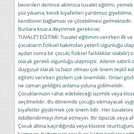
becerileri denince aklımıza tuvalet eğitimi, yemek 
yüz yıkama, kendi kıyafetleri yardımsız giyebilme,
kendisinin bağlaması ve çözebilmesi gelmektedir.
Bunlara kısaca deyinmek gerekirse;
TUVALET EĞİTİMİ: Tuvalet eğitimini verirken ilk 
çocukların fiziksel bakımdan yeterli olgunluğa ula
aydan sonra bir çocuk( fiziksel farklılıklar olabilir) t
olarak gerekli olgunluğa ulaşmıştır. Ailenin sabırl
duygusal olarak ta hazır olması çok önem teşkil 
eğitimi verirken gözlem çok önemlidir. Onları gözl
ne zaman geldiğini anlama yoluna gidilmelidir.
Çocuklarınızın rahat edebileceği lazımlık veya klo
seçilmelidir. Bu dönemde çocuğu sıkmayacak uygun,
kıyafetler giydirmek çok önem lidir. Her tuvaletini
ödüllendirmeyi ihmal etmeyin. Bir öpücük veya afer
Çocuk altına kaçırdığında veya klozete oturttuğu
kızmayın, bağırmayın çocuk ne kadar korkarsa eği