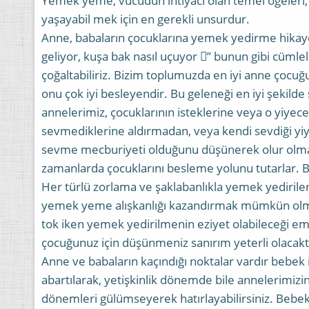
Yemek yeme, vücudun ihtiyacı olan temel ögeleri, 
yaşayabil mek için en gerekli unsurdur.
Anne, babaların çocuklarına yemek yedirme hikayele
geliyor, kuşa bak nasıl uçuyor ” bunun gibi cümlel
çoğaltabiliriz. Bizim toplumuzda en iyi anne çocu
onu çok iyi besleyendir. Bu geleneği en iyi şekild
annelerimiz, çocuklarının isteklerine veya o yiyece
sevmediklerine aldırmadan, veya kendi sevdiği yiy
sevme mecburiyeti olduğunu düşünerek olur olma
zamanlarda çocuklarını besleme yolunu tutarlar. 
Her türlü zorlama ve şaklabanlıkla yemek yedirilen 
yemek yeme alışkanlığı kazandırmak mümkün olma
tok iken yemek yedirilmenin eziyet olabileceği em
çocuğunuz için düşünmeniz sanırım yeterli olacakt
Anne ve babaların kaçındığı noktalar vardır bebek 
abartılarak, yetişkinlik dönemde bile annelerimizi
dönemleri gülümseyerek hatırlayabilirsiniz. Be