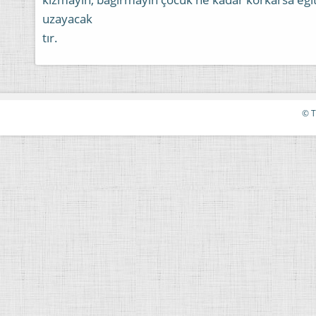
uzayacak
tır.
© T