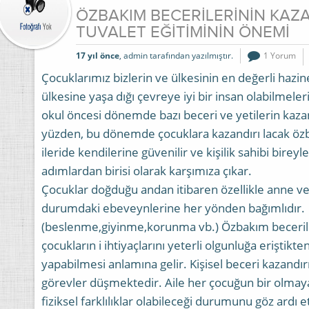
ÖZBAKIM BECERİLERİNİN KAZ
TUVALET EĞİTİMİNİN ÖNEMİ
17 yıl önce
, admin tarafından yazılmıştır.
1 Yorum
Çocuklarımız bizlerin ve ülkesinin en değerli hazine
ülkesine yaşa dığı çevreye iyi bir insan olabilmele
okul öncesi dönemde bazı beceri ve yetilerin kazan
yüzden, bu dönemde çocuklara kazandırı lacak özba
ileride kendilerine güvenilir ve kişilik sahibi bire
adımlardan birisi olarak karşımıza çıkar.
Çocuklar doğduğu andan itibaren özellikle anne ve 
durumdaki ebeveynlerine her yönden bağımlıdır.
(beslenme,giyinme,korunma vb.) Özbakım becerile
çocukların i ihtiyaçlarını yeterli olgunluğa eriştikt
yapabilmesi anlamına gelir. Kişisel beceri kazand
görevler düşmektedir. Aile her çocuğun bir olmayac
fiziksel farklılıklar olabileceği durumunu göz ard