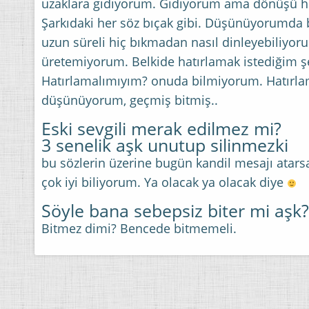
uzaklara gidiyorum. Gidiyorum ama dönüşü h
Şarkıdaki her söz bıçak gibi. Düşünüyorumda b
uzun süreli hiç bıkmadan nasıl dinleyebiliyor
üretemiyorum. Belkide hatırlamak istediğim şey
Hatırlamalımıyım? onuda bilmiyorum. Hatırla
düşünüyorum, geçmiş bitmiş..
Eski sevgili merak edilmez mi?
3 senelik aşk unutup silinmezki
bu sözlerin üzerine bugün kandil mesajı ata
çok iyi biliyorum. Ya olacak ya olacak diye
Söyle bana sebepsiz biter mi aşk?
Bitmez dimi? Bencede bitmemeli.