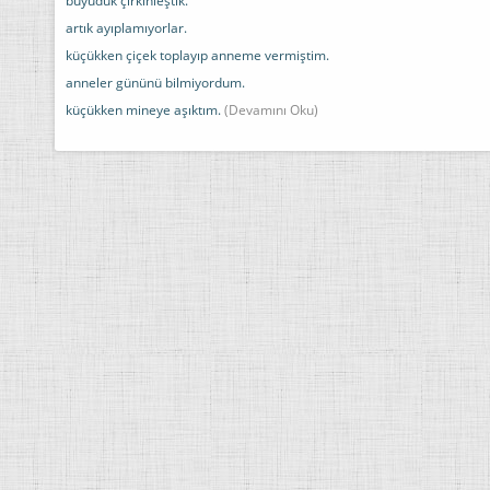
büyüdük çirkinleştik.
artık ayıplamıyorlar.
küçükken çiçek toplayıp anneme vermiştim.
anneler gününü bilmiyordum.
küçükken mineye aşıktım.
(Devamını Oku)