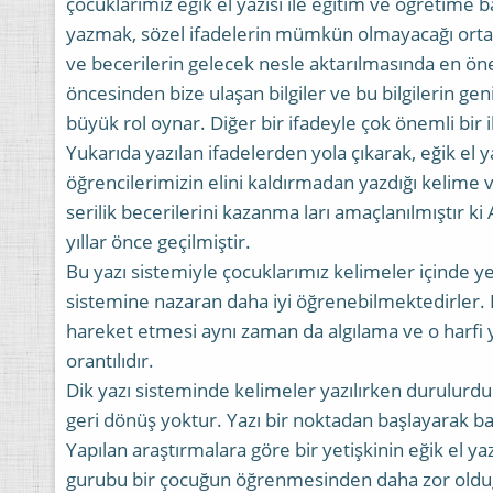
çocuklarımız eğik el yazısı ile eğitim ve öğretime 
yazmak, sözel ifadelerin mümkün olmayacağı ortaml
ve becerilerin gelecek nesle aktarılmasında en öne
öncesinden bize ulaşan bilgiler ve bu bilgilerin gen
büyük rol oynar. Diğer bir ifadeyle çok önemli bir i
Yukarıda yazılan ifadelerden yola çıkarak, eğik el ya
öğrencilerimizin elini kaldırmadan yazdığı kelime v
serilik becerilerini kazanma ları amaçlanılmıştır k
yıllar önce geçilmiştir.
Bu yazı sistemiyle çocuklarımız kelimeler içinde yer
sistemine nazaran daha iyi öğrenebilmektedirler. El
hareket etmesi aynı zaman da algılama ve o harfi
orantılıdır.
Dik yazı sisteminde kelimeler yazılırken durulurdu o
geri dönüş yoktur. Yazı bir noktadan başlayarak ba
Yapılan araştırmalara göre bir yetişkinin eğik el ya
gurubu bir çocuğun öğrenmesinden daha zor oldu