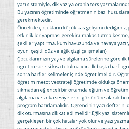
yazı sistemiyle, dik yazıya oranla ters yazmalarınd
Bu yazının öğretiminde öğretmenin bazı hususlara
gerekmektedir.
Öncelikle çocukların küçük kas gelişimi dediğimiz, p
etkinlik ler yapması gerekir.( makas tutma-kesme
şekiller yaptırma, kum havuzunda ve havaya yazı 
oyun, çeşitli düz ve eğik çizgi çalışmaları)
Çocuklarımızın yaş ve algılama sürelerine göre ilk 
öğretim süre si kısa tutulmalıdır. İlk başta harf öğr
sonra harfler kelimeler içinde öğretilmelidir. Öğre
öğretim metot vestrateji öğretimde oldukça önemli
sıkmadan eğlenceli bir ortamda eğitim ve öğretim 
algılama ve zeka seviyelerini göz önüne alarak bu
program hazırlamalıdır. Öğrencinin yazı defterini 
dik oturmasına dikkat edilmelidir.Eğik yazı siste
gerçekleşen bir çok hatalar yok olur ve yazı yazma 
yazma ve estetik bir yazı görünümü açısından bir ç