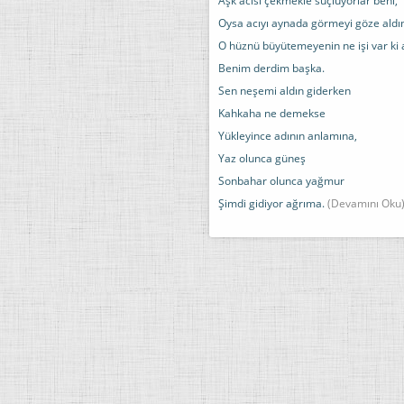
Aşk acısı çekmekle suçluyorlar beni,
Oysa acıyı aynada görmeyi göze aldı
O hüznü büyütemeyenin ne işi var ki 
Benim derdim başka.
Sen neşemi aldın giderken
Kahkaha ne demekse
Yükleyince adının anlamına,
Yaz olunca güneş
Sonbahar olunca yağmur
Şimdi gidiyor ağrıma.
(Devamını Oku