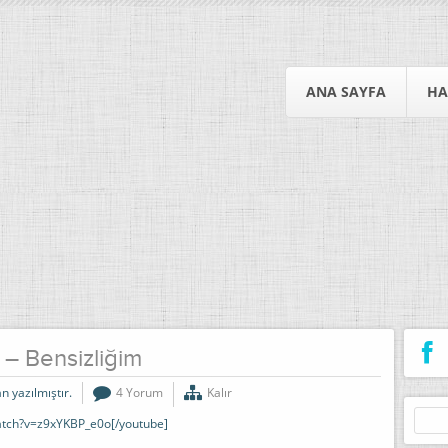
ANA SAYFA
HA
– Bensizliğim
n yazılmıştır.
4 Yorum
Kalır
Arama
atch?v=z9xYKBP_e0o[/youtube]