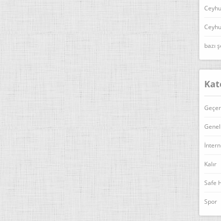
Ceyhu
Ceyhu
bazı ş
Kat
Geçer
Genel
İntern
Kalır
Safe 
Spor