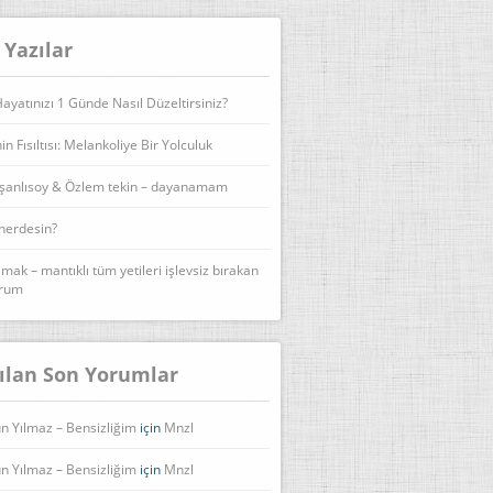
 Yazılar
yatınızı 1 Günde Nasıl Düzeltirsiniz?
n Fısıltısı: Melankoliye Bir Yolculuk
şanlısoy & Özlem tekin – dayanamam
 nerdesin?
lmak – mantıklı tüm yetileri işlevsiz bırakan
urum
ılan Son Yorumlar
n Yılmaz – Bensizliğim
için
Mnzl
n Yılmaz – Bensizliğim
için
Mnzl