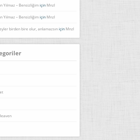
n Yılmaz – Bensizliğim
için
Mnzl
n Yılmaz – Bensizliğim
için
Mnzl
eyler birden bire olur, anlamazsın
için
Mnzl
egoriler
et
Heaven