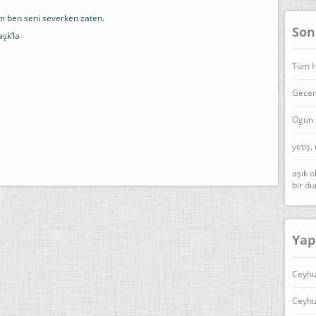
m ben seni severken zaten.
Son
aşk’la
Tüm Ha
Geceni
Ogün 
yetiş,
)
aşık o
bir d
Yap
Ceyhu
Ceyhu