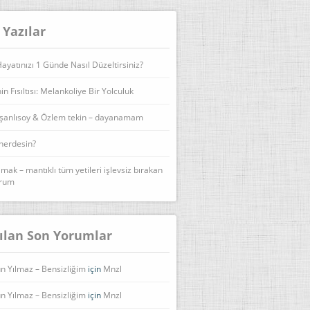
 Yazılar
yatınızı 1 Günde Nasıl Düzeltirsiniz?
n Fısıltısı: Melankoliye Bir Yolculuk
şanlısoy & Özlem tekin – dayanamam
 nerdesin?
lmak – mantıklı tüm yetileri işlevsiz bırakan
urum
ılan Son Yorumlar
n Yılmaz – Bensizliğim
için
Mnzl
n Yılmaz – Bensizliğim
için
Mnzl