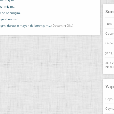
n benmişim…
n benmişim…
Son
e yine benmişim…
yleyen benmişim…
Tüm Ha
mışım, dürüst olmayan da benmişim…
(Devamını Oku)
Geceni
Ogün 
yetiş,
aşık o
bir d
Yap
Ceyhu
Ceyhu