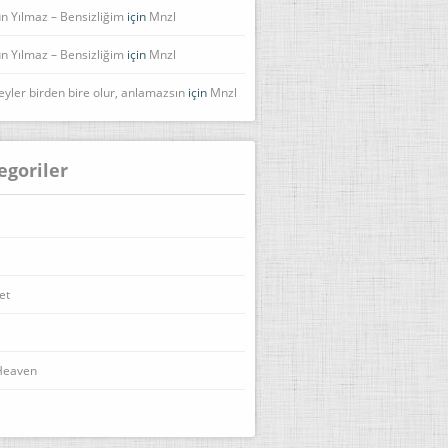
n Yılmaz – Bensizliğim
için
Mnzl
n Yılmaz – Bensizliğim
için
Mnzl
eyler birden bire olur, anlamazsın
için
Mnzl
egoriler
et
Heaven