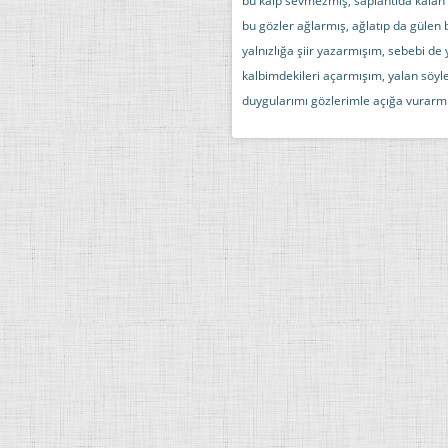
bu kalp sevmezmiş, saplantıda kala
bu gözler ağlarmış, ağlatıp da güle
yalnızlığa şiir yazarmışım, sebebi d
kalbimdekileri açarmışım, yalan sö
duygularımı gözlerimle açığa vurar