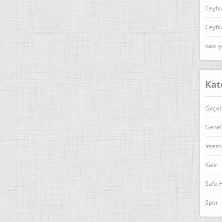
Ceyhu
Ceyhu
bazı ş
Kat
Geçer
Genel
İntern
Kalır
Safe 
Spor