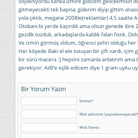
söyleniyordu kanka izmire gidicem gelicekmisin d
gitmeyecekti tek başına, giderim diyip gittim anas
yola çıktık, megane 2008le(reklamlar) 4,5 saatte A
Otobanı bi yerde kaçırdık ama olsun genede ibre
gezdik tozduk, arkadaşlarda kaldık falan fıstık. Do
Ve izmiri görmüş oldum, öğrenci şehri olduğu her h
Her köşede illaki el ele tutuşan bir çift vardı, içim 
bir sürü macera :] hepsini zamanla anlatırım a
gerekiyor. Adil’e eşlik edicem diye 1 gram uyku 
Bir Yorum Yazın
İsminiz*
Mail adresiniz (yayınlanmayacak)
Web Siteniz