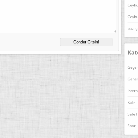
Ceyhu
Ceyhu
bazı ş
Kat
Geçer
Genel
İntern
Kalır
Safe 
Spor