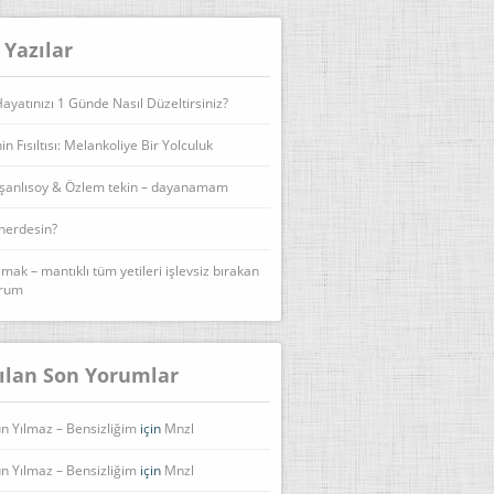
 Yazılar
yatınızı 1 Günde Nasıl Düzeltirsiniz?
n Fısıltısı: Melankoliye Bir Yolculuk
şanlısoy & Özlem tekin – dayanamam
 nerdesin?
lmak – mantıklı tüm yetileri işlevsiz bırakan
urum
ılan Son Yorumlar
n Yılmaz – Bensizliğim
için
Mnzl
n Yılmaz – Bensizliğim
için
Mnzl