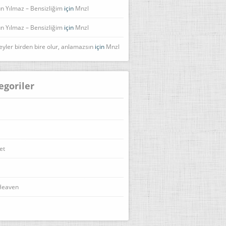
n Yılmaz – Bensizliğim
için
Mnzl
n Yılmaz – Bensizliğim
için
Mnzl
eyler birden bire olur, anlamazsın
için
Mnzl
egoriler
et
Heaven