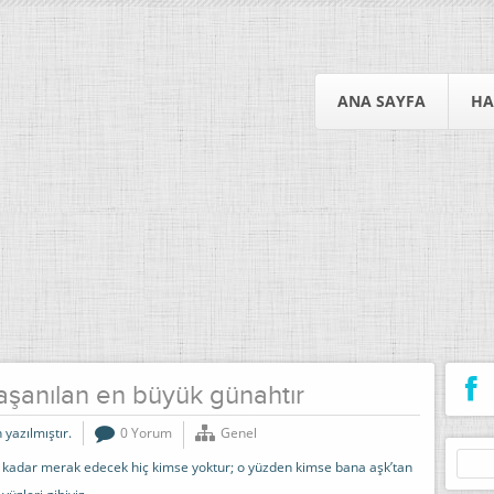
ANA SAYFA
HA
yaşanılan en büyük günahtır
 yazılmıştır.
0 Yorum
Genel
Arama
 kadar merak edecek hiç kimse yoktur; o yüzden kimse bana aşk’tan