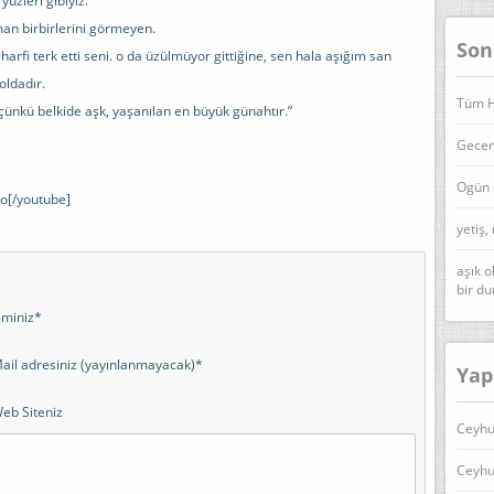
üzleri gibiyiz.
an birbirlerini görmeyen.
Son
arfi terk etti seni. o da üzülmüyor gittiğine, sen hala aşığım san
oldadır.
Tüm Ha
çünkü belkide aşk, yaşanılan en büyük günahtır.”
Geceni
Ogün 
-o[/youtube]
yetiş,
aşık o
bir d
sminiz*
ail adresiniz (yayınlanmayacak)*
Yap
eb Siteniz
Ceyhu
Ceyhu