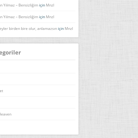
n Yılmaz – Bensizliğim
için
Mnzl
n Yılmaz – Bensizliğim
için
Mnzl
eyler birden bire olur, anlamazsın
için
Mnzl
egoriler
et
Heaven