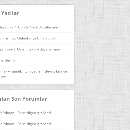
 Yazılar
yatınızı 1 Günde Nasıl Düzeltirsiniz?
n Fısıltısı: Melankoliye Bir Yolculuk
şanlısoy & Özlem tekin – dayanamam
 nerdesin?
lmak – mantıklı tüm yetileri işlevsiz bırakan
urum
ılan Son Yorumlar
n Yılmaz – Bensizliğim
için
Mnzl
n Yılmaz – Bensizliğim
için
Mnzl