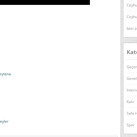
Ceyhu
Ceyhu
bazı ş
Kat
Geçer
şeytana
Genel
İntern
Kalır
Safe 
eyler
Spor