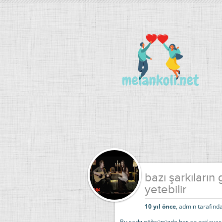
bazı şarkıları
yetebilir
10 yıl önce
, admin tarafında
Bu şarkı göğsünüzde her an patlayaca