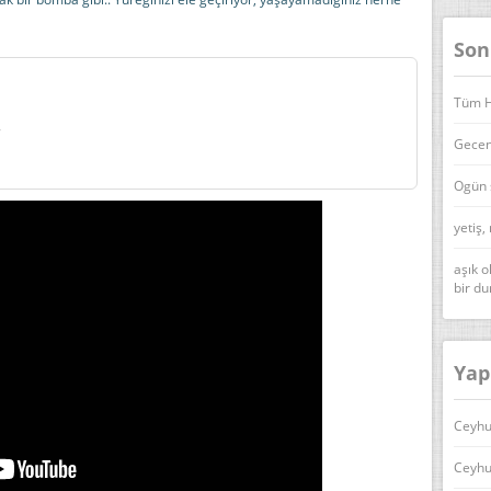
Son
Tüm Ha
ı
Geceni
Ogün 
yetiş,
aşık o
bir d
Yap
Ceyhu
Ceyhu