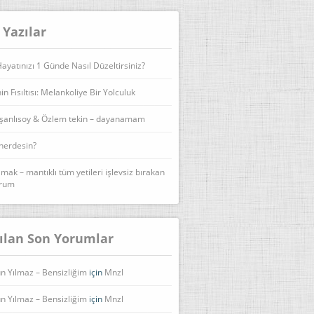
 Yazılar
yatınızı 1 Günde Nasıl Düzeltirsiniz?
n Fısıltısı: Melankoliye Bir Yolculuk
şanlısoy & Özlem tekin – dayanamam
 nerdesin?
lmak – mantıklı tüm yetileri işlevsiz bırakan
urum
ılan Son Yorumlar
n Yılmaz – Bensizliğim
için
Mnzl
n Yılmaz – Bensizliğim
için
Mnzl