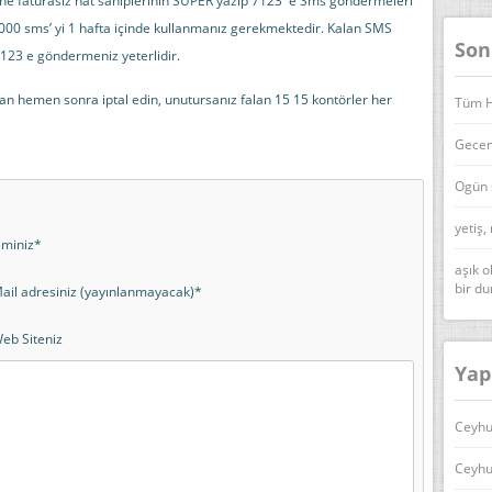
ne faturasız hat sahiplerinin SUPER yazıp 7123′ e Sms göndermeleri
000 sms’ yi 1 hafta içinde kullanmanız gerekmektedir. Kalan SMS
Son
123 e göndermeniz yeterlidir.
an hemen sonra iptal edin, unutursanız falan 15 15 kontörler her
Tüm Ha
Geceni
Ogün 
yetiş,
sminiz*
aşık o
bir d
ail adresiniz (yayınlanmayacak)*
eb Siteniz
Yap
Ceyhu
Ceyhu