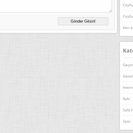
Ceyhu
Ceyhu
bazı ş
Kat
Geçer
Genel
İntern
Kalır
Safe 
Spor