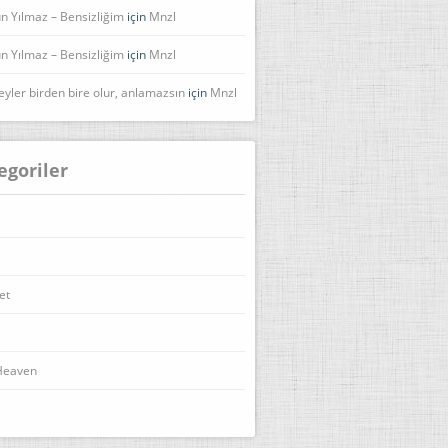
n Yılmaz – Bensizliğim
için
Mnzl
n Yılmaz – Bensizliğim
için
Mnzl
eyler birden bire olur, anlamazsın
için
Mnzl
egoriler
et
Heaven