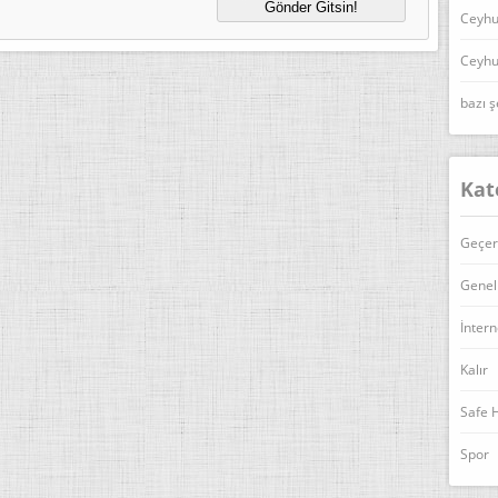
Ceyhu
Ceyhu
bazı ş
Kat
Geçer
Genel
İntern
Kalır
Safe 
Spor