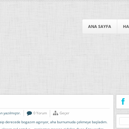
ANA SAYFA
HA
n yazılmıştır.
0 Yorum
Geçer
Arama
caip derecede bogazım agırıyor, aha burnumuda çekmeye başladım.