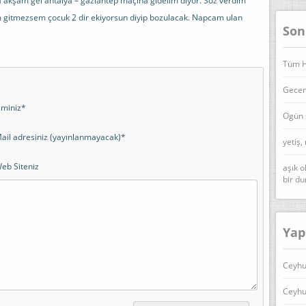
akşam gel antalya – gaziantep maçına gidelim diyor. Söz verdim
 gitmezsem çocuk 2 dir ekiyorsun diyip bozulacak. Napcam ulan
Son
Tüm Ha
Geceni
sminiz*
Ogün 
ail adresiniz (yayınlanmayacak)*
yetiş,
eb Siteniz
aşık o
bir d
Yap
Ceyhu
Ceyhu