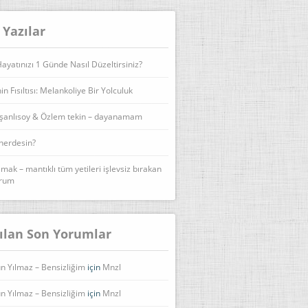
 Yazılar
yatınızı 1 Günde Nasıl Düzeltirsiniz?
n Fısıltısı: Melankoliye Bir Yolculuk
şanlısoy & Özlem tekin – dayanamam
 nerdesin?
lmak – mantıklı tüm yetileri işlevsiz bırakan
urum
ılan Son Yorumlar
n Yılmaz – Bensizliğim
için
Mnzl
n Yılmaz – Bensizliğim
için
Mnzl