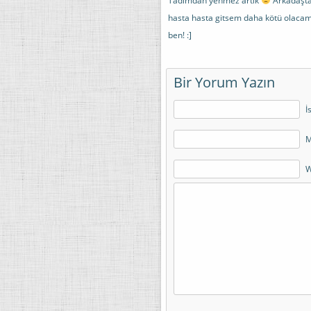
Tadımdan yenmez artık
Arkadaşta 
hasta hasta gitsem daha kötü olacam
ben! :]
Bir Yorum Yazın
İ
M
W