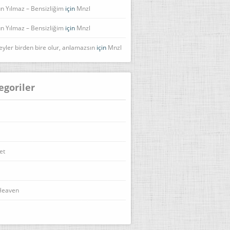
n Yılmaz – Bensizliğim
için
Mnzl
n Yılmaz – Bensizliğim
için
Mnzl
eyler birden bire olur, anlamazsın
için
Mnzl
egoriler
et
Heaven