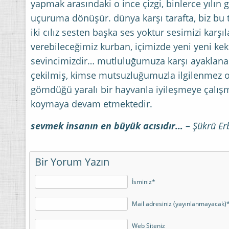
yapmak arasındaki o ince çizgi, binlerce yılın 
uçuruma dönüşür. dünya karşı tarafta, biz bu ta
iki cılız sesten başka ses yoktur sesimizi kar
verebileceğimiz kurban, içimizde yeni yeni k
sevincimizdir… mutluluğumuza karşı ayaklana
çekilmiş, kimse mutsuzluğumuzla ilgilenmez o
gömdüğü yaralı bir hayvanla iyileşmeye çalış
koymaya devam etmektedir.
sevmek insanın en büyük acısıdır…
–
Şükrü Er
Bir Yorum Yazın
İsminiz*
Mail adresiniz (yayınlanmayacak)
Web Siteniz