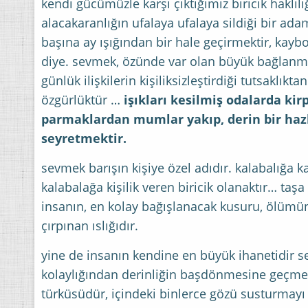
kendi gücümüzle karşı çıktığımız biricik haklılı
alacakaranlığın ufalaya ufalaya sildiği bir ada
başına ay ışığından bir hale geçirmektir, kay
diye. sevmek, özünde var olan büyük bağlanma
günlük ilişkilerin kişiliksizleştirdiği tutsaklık
özgürlüktür …
işıkları kesilmiş odalarda kir
parmaklardan mumlar yakıp, derin bir hazla
seyretmektir.
sevmek barışın kişiye özel adıdır. kalabalığa ka
kalabalağa kişilik veren biricik olanaktır… ta
insanın, en kolay bağışlanacak kusuru, ölümün
çırpınan ıslığıdır.
yine de insanın kendine en büyük ihanetidir s
kolaylığından derinliğin başdönmesine geçmek
türküsüdür, içindeki binlerce gözü susturmayı 