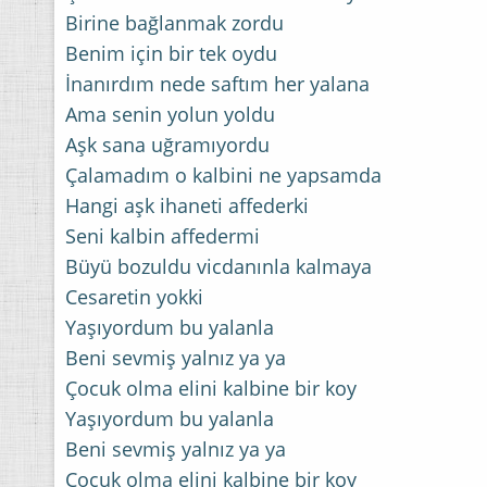
Birine bağlanmak zordu
Benim için bir tek oydu
İnanırdım nede saftım her yalana
Ama senin yolun yoldu
Aşk sana uğramıyordu
Çalamadım o kalbini ne yapsamda
Hangi aşk ihaneti affederki
Seni kalbin affedermi
Büyü bozuldu vicdanınla kalmaya
Cesaretin yokki
Yaşıyordum bu yalanla
Beni sevmiş yalnız ya ya
Çocuk olma elini kalbine bir koy
Yaşıyordum bu yalanla
Beni sevmiş yalnız ya ya
Çocuk olma elini kalbine bir koy