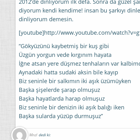
2012’de dinliyorum ilk defa. Sonra da güzel şa
diyorum kendi kendime! insan bu şarkıyı dinl
dinliyorum demesin.
[youtube]http://www.youtube.com/watch?v=
“Gökyüzünü kaybetmiş bir kuş gibi
Üzgün yorgun vede kırgınım hayata
İğne atsan yere düşmez tenhaların var kalbim
Aynadaki hatta sudaki aksin bile kayıp
Biz seninle bir salkımın iki aşık üzümüyken
Başka şişelerde şarap olmuşuz
Başka hayatlarda harap olmuşuz
Biz seninle bir denizin iki aşık balığı iken
Başka sularda yüzüp durmuşuz”
Mnzl
dedi ki: