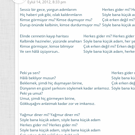
Eylül 14, 2012, 8:33 pm
Sessiz bir gece, yorgun adımlarım
Herkes gider mi? H
Hiç haberi yok gibi, ıslak kaldırımların
Söyle bana küçük ad
Kimse görmüyor mu? Kimse duymuyor mu?
Çok erken değil mi?
Durup önünde kalbinin, kimse durdurmuyor mu?
Söyle bana küçük a
Elinde cennetin kayıp haritası
Herkes gider mi? Herkes gider
Kalbinde hazineler, yüzünde anahtarı
Söyle bana küçük adam, her şe
Kimse görmüyor, kimse bilmiyor
Çok erken değil mi? Erken deği
Ve sen hâlâ üşüyorsun..
Söyle bana küçük adam, herkes
Peki ya sen?
Herkes gider 
Hâlâ bekliyor musun?
Söyle bana k
Beklemek, şimdi hiç duymayan birine,
Çok erken deği
Dünyanın en güzel şarkısını söylemek kadar anlamsız.
Söyle bana k
Peki ya umut?
Umut, şimdi hiç görmeyen birine,
Gökkuşağını anlatmak kadar zor ve imkansız.
Yağmur diner mi? Yağmur diner mi?
Söyle bana küçük adam, söyle bana küçük adam
Herkes gider mi? Herkes gider mi?
Söyle bana küçük adam, söyle bana küçük adam