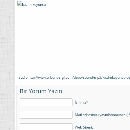
[audio:http://www.tribundergi.com/depo/sound/mp3/kazimkoyuncu-
Bir Yorum Yazın
İsminiz*
Mail adresiniz (yayınlanmayacak)
Web Siteniz