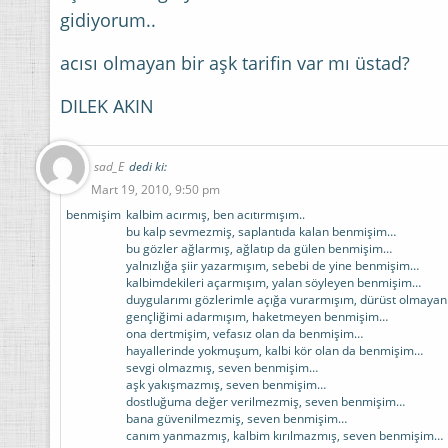
gidiyorum..
acısı olmayan bir aşk tarifin var mı üstad?
DILEK AKIN
sad_E
dedi ki:
Mart 19, 2010, 9:50 pm
benmişim
kalbim acırmış, ben acıtırmışım..
bu kalp sevmezmiş, saplantıda kalan benmişim…
bu gözler ağlarmış, ağlatıp da gülen benmişim…
yalnızlığa şiir yazarmışım, sebebi de yine benmişim…
kalbimdekileri açarmışım, yalan söyleyen benmişim…
duygularımı gözlerimle açığa vurarmışım, dürüst olmaya
gençliğimi adarmışım, haketmeyen benmişim…
ona dertmişim, vefasız olan da benmişim…
hayallerinde yokmuşum, kalbi kör olan da benmişim…
sevgi olmazmış, seven benmişim…
aşk yakışmazmış, seven benmişim…
dostluğuma değer verilmezmiş, seven benmişim…
bana güvenilmezmiş, seven benmişim…
canım yanmazmış, kalbim kırılmazmış, seven benmişim…