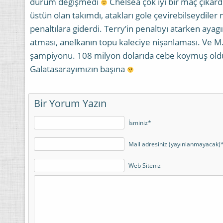
durum değişmedi
Chelsea çok iyi bir maç çıkard
üstün olan takımdı, atakları gole çevirebilseydile
penaltılara giderdi. Terry’in penaltıyı atarken ayag
atması, anelkanın topu kaleciye nişanlaması. Ve M.
şampiyonu. 108 milyon dolarıda cebe koymuş oldu
Galatasarayımızın başına
Bir Yorum Yazın
İsminiz*
Mail adresiniz (yayınlanmayacak)
Web Siteniz