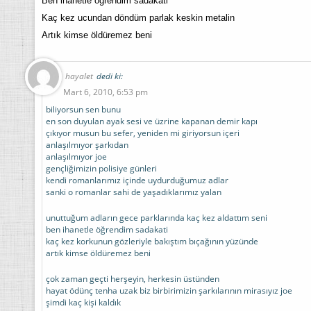
Ben ihanetle öğrendim sadakati
Kaç kez ucundan döndüm parlak keskin metalin
Artık kimse öldüremez beni
hayalet
dedi ki:
Mart 6, 2010, 6:53 pm
biliyorsun sen bunu
en son duyulan ayak sesi ve üzrine kapanan demir kapı
çıkıyor musun bu sefer, yeniden mi giriyorsun içeri
anlaşılmıyor şarkıdan
anlaşılmıyor joe
gençliğimizin polisiye günleri
kendi romanlarımız içinde uydurduğumuz adlar
sanki o romanlar sahi de yaşadıklarımız yalan
unuttuğum adların gece parklarında kaç kez aldattım seni
ben ihanetle öğrendim sadakati
kaç kez korkunun gözleriyle bakıştım bıçağının yüzünde
artık kimse öldüremez beni
çok zaman geçti herşeyin, herkesin üstünden
hayat ödünç tenha uzak biz birbirimizin şarkılarının mirasıyız joe
şimdi kaç kişi kaldık