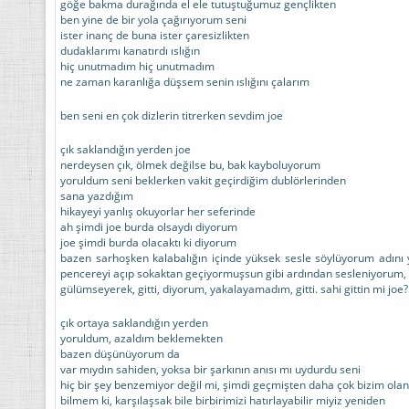
göğe bakma durağında el ele tutuştuğumuz gençlikten
ben yine de bir yola çağırıyorum seni
ister inanç de buna ister çaresizlikten
dudaklarımı kanatırdı ıslığın
hiç unutmadım hiç unutmadım
ne zaman karanlığa düşsem senin ıslığını çalarım
ben seni en çok dizlerin titrerken sevdim joe
çık saklandığın yerden joe
nerdeysen çık, ölmek değilse bu, bak kayboluyorum
yoruldum seni beklerken vakit geçirdiğim dublörlerinden
sana yazdığım
hikayeyi yanlış okuyorlar her seferinde
ah şimdi joe burda olsaydı diyorum
joe şimdi burda olacaktı ki diyorum
bazen sarhoşken kalabalığın içinde yüksek sesle söylüyorum adını y
pencereyi açıp sokaktan geçiyormuşsun gibi ardından sesleniyorum, 
gülümseyerek, gitti, diyorum, yakalayamadım, gitti. sahi gittin mi joe
çık ortaya saklandığın yerden
yoruldum, azaldım beklemekten
bazen düşünüyorum da
var mıydın sahiden, yoksa bir şarkının anısı mı uydurdu seni
hiç bir şey benzemiyor değil mi, şimdi geçmişten daha çok bizim olan
bilmem ki, karşılaşsak bile birbirimizi hatırlayabilir miyiz yeniden