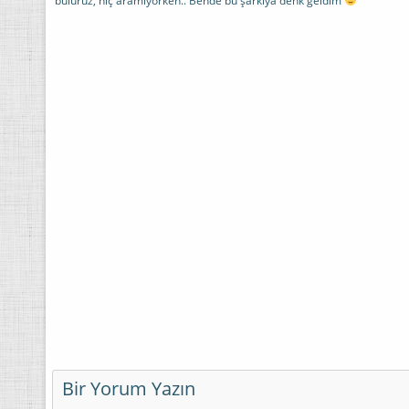
buluruz, hiç aramıyorken.. Bende bu şarkıya denk geldim
Bir Yorum Yazın