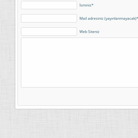
İsminiz*
Mail adresiniz (yayınlanmayacak)
Web Siteniz