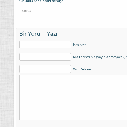
Suskunluklar zindanı demişti”
Yanıtla
Bir Yorum Yazın
İsminiz*
Mail adresiniz (yayınlanmayacak)
Web Siteniz