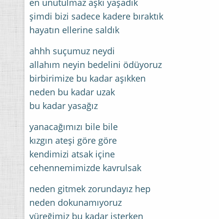
en unutulmaz aşkı yaşadık
şimdi bizi sadece kadere bıraktık
hayatın ellerine saldık
ahhh suçumuz neydi
allahım neyin bedelini ödüyoruz
birbirimize bu kadar aşıkken
neden bu kadar uzak
bu kadar yasağız
yanacağımızı bile bile
kızgın ateşi göre göre
kendimizi atsak içine
cehennemimizde kavrulsak
neden gitmek zorundayız hep
neden dokunamıyoruz
yüreğimiz bu kadar isterken