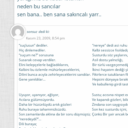
neden bu sancılar
sen bana.. ben sana sakıncalı yarr..
sonsuz
dedi ki:
Kasım 23, 2009, 8:54 pm
“suçlusun” dediler.
“nereye” dedi asi ruhu
Hiç dinlemediler.
Kalbi sessizce fısıldad
“suçum ne?” sorusuna
Susturdu söz yaşlarını,
Susarak cevap verdiler.
Asil dostu yalnızlığı,
Elini kelepçelerle bağladıklarını,
Bir türlü vazgeçemediğ
Kalbini bu özlemle mühürleyeceklerini,
İkinci hayatım dediği şii
Dilini bunca acıyla zehirleyeceklerini sandılar.
Fikirlerce tutuklanan fi
Gene yanıldılar…
Hepsini dünyaya bırakt
Ve kabullenip girdi tas
Uyuyor, uyanıyor, ağlıyor,
Sustu; acısına nispet 
Acılara gülümsüyordu.
Ve kapandı gözleri, bil
Daha bir hüzünlüydü artık gözleri
Zindana son saygısıydı 
Ruhu buraya tahammülsüzdü.
Son kez susturdu içini,
Son zamanlarda aklına da bir soru düşmüştü;
Çünkü Bir şair ancak b
“neredeydi?”…
Dili buraya;