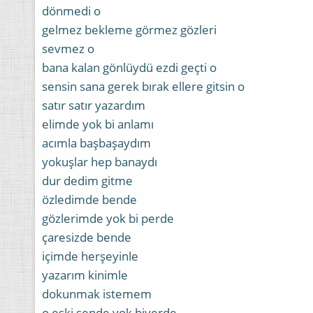
dönmedi o
gelmez bekleme görmez gözleri
sevmez o
bana kalan gönlüydü ezdi geçti o
sensin sana gerek bırak ellere gitsin o
satır satır yazardım
elimde yok bi anlamı
acımla başbaşaydım
yokuşlar hep banaydı
dur dedim gitme
özledimde bende
gözlerimde yok bi perde
çaresizde bende
içimde herşeyinle
yazarım kinimle
dokunmak istemem
o eski sende yok biyerde