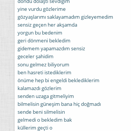
döndü dolaştı sevdiğim
yine vurdu gözlerime
gözyaşlarımı saklayamadım gizleyemedim
sensiz geçen her akşamda
yorgun bu bedenim
geri dönmeni bekledim
gidemem yapamazdım sensiz
geceler şahidim
sonu gelmez biliyorum
ben hasreti istediklerim
önüme hep bi engeldi beklediklerim
kalamazdı gözlerim
senden uzaga gitmeliyim
bilmelisin güneşim bana hiç doğmadı
sende beni silmelisin
gelmedi o bekledim bak
küllerim geçti o