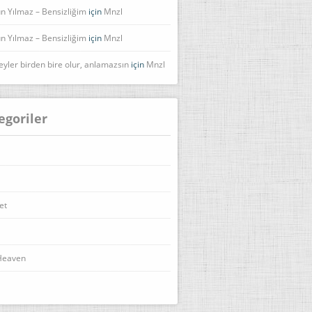
n Yılmaz – Bensizliğim
için
Mnzl
n Yılmaz – Bensizliğim
için
Mnzl
eyler birden bire olur, anlamazsın
için
Mnzl
egoriler
et
Heaven