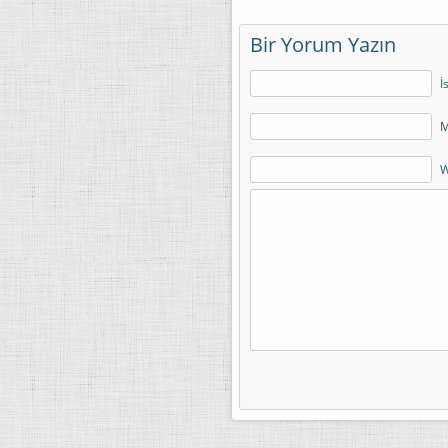
Bir Yorum Yazın
İ
M
W