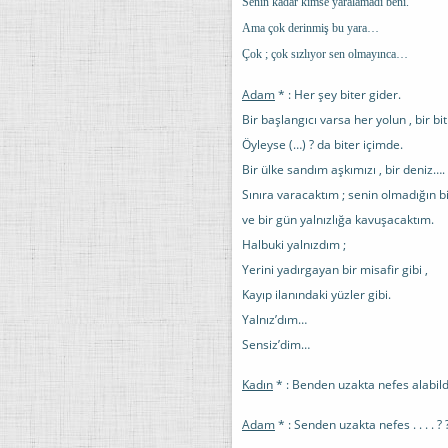
Senin kadar kimse yaralamadı beni.
Ama çok derinmiş bu yara…
Çok ; çok sızlıyor sen olmayınca…
Adam
* : Her şey biter gider.
Bir başlangıcı varsa her yolun , bir bit
Öyleyse (…) ? da biter içimde.
Bir ülke sandım aşkımızı , bir deniz….
Sınıra varacaktım ; senin olmadığın bi
ve bir gün yalnızlığa kavuşacaktım.
Halbuki yalnızdım ;
Yerini yadırgayan bir misafir gibi ,
Kayıp ilanındaki yüzler gibi.
Yalnız’dım…
Sensiz’dim…
Kadın
* : Benden uzakta nefes alabi
Adam
* : Senden uzakta nefes . . . . ? 