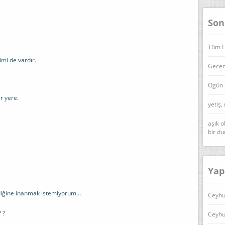
Son
Tüm Ha
imi de vardır.
Geceni
Ogün 
r yere.
yetiş,
aşık o
bir d
Yap
ldiğine inanmak istemiyorum…
Ceyhu
? ?
Ceyhu