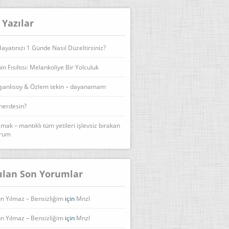
 Yazılar
yatınızı 1 Günde Nasıl Düzeltirsiniz?
n Fısıltısı: Melankoliye Bir Yolculuk
şanlısoy & Özlem tekin – dayanamam
 nerdesin?
lmak – mantıklı tüm yetileri işlevsiz bırakan
urum
ılan Son Yorumlar
n Yılmaz – Bensizliğim
için
Mnzl
n Yılmaz – Bensizliğim
için
Mnzl