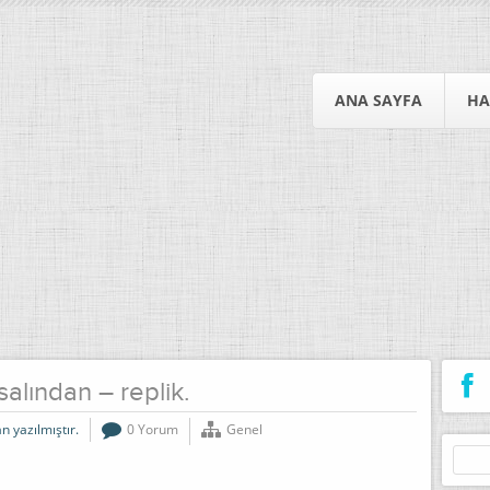
ANA SAYFA
HA
salından – replik.
n yazılmıştır.
0 Yorum
Genel
Arama