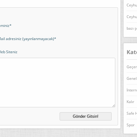
Ceyhu
Ceyhu
sminiz*
bazı ş
ail adresiniz (yayınlanmayacak)*
Kat
eb Siteniz
Geçer
Genel
İntern
Kalır
Safe 
Spor