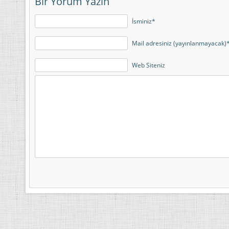
Bir Yorum Yazın
İsminiz*
Mail adresiniz (yayınlanmayacak)
Web Siteniz