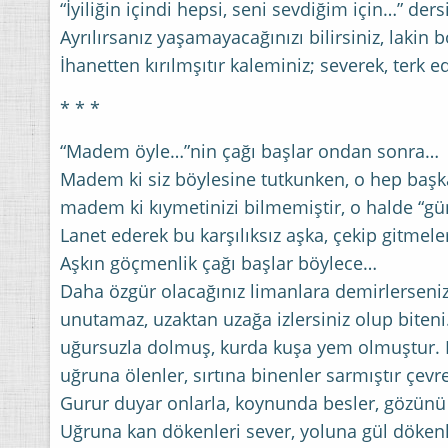
“İyiliğin içindi hepsi, seni sevdiğim için…” ders
Ayrılırsanız yaşamayacağınızı bilirsiniz, lakin
İhanetten kırılmşıtır kaleminiz; severek, terk e
* * *
“Madem öyle…”nin çağı başlar ondan sonra…
Madem ki siz böylesine tutkunken, o hep başka
madem ki kıymetinizi bilmemiştir, o halde “gün
Lanet ederek bu karşılıksız aşka, çekip gitmele
Aşkın göçmenlik çağı başlar böylece…
Daha özgür olacağınız limanlara demirlerseniz
unutamaz, uzaktan uzağa izlersiniz olup biteni…
uğursuzla dolmuş, kurda kuşa yem olmuştur. Deli
uğruna ölenler, sırtına binenler sarmıştır çevr
Gurur duyar onlarla, koynunda besler, gözünü
Uğruna kan dökenleri sever, yoluna gül döken