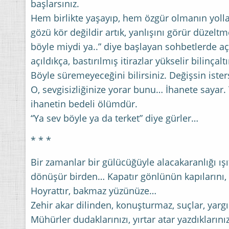
başlarsınız.
Hem birlikte yaşayıp, hem özgür olmanın yollar
gözü kör değildir artık, yanlışını görür düzeltm
böyle miydi ya..” diye başlayan sohbetlerde açıl
açıldıkça, bastırılmış itirazlar yükselir bilinça
Böyle süremeyeceğini bilirsiniz. Değişsin isters
O, sevgisizliğinize yorar bunu… İhanete sayar. 
ihanetin bedeli ölümdür.
“Ya sev böyle ya da terket” diye gürler…
* * *
Bir zamanlar bir gülücüğüyle alacakaranlığı ışı
dönüşür birden… Kapatır gönlünün kapılarını, 
Hoyrattır, bakmaz yüzünüze…
Zehir akar dilinden, konuşturmaz, suçlar, yar
Mühürler dudaklarınızı, yırtar atar yazdıklarınız