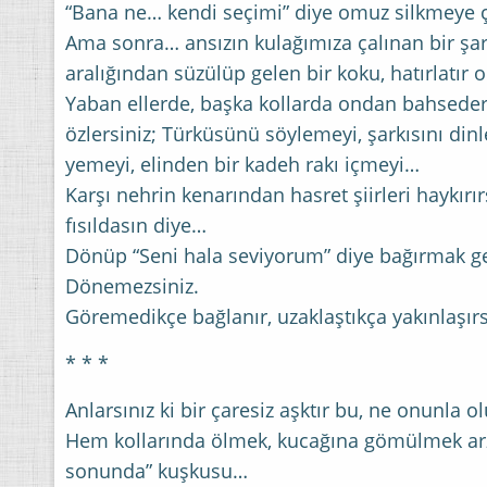
“Bana ne… kendi seçimi” diye omuz silkmeye ç
Ama sonra… ansızın kulağımıza çalınan bir şar
aralığından süzülüp gelen bir koku, hatırlatır
Yaban ellerde, başka kollarda ondan bahseder
özlersiniz; Türküsünü söylemeyi, şarkısını din
yemeyi, elinden bir kadeh rakı içmeyi…
Karşı nehrin kenarından hasret şiirleri haykırır
fısıldasın diye…
Dönüp “Seni hala seviyorum” diye bağırmak g
Dönemezsiniz.
Göremedikçe bağlanır, uzaklaştıkça yakınlaşırs
* * *
Anlarsınız ki bir çaresiz aşktır bu, ne onunla 
Hem kollarında ölmek, kucağına gömülmek ar
sonunda” kuşkusu…