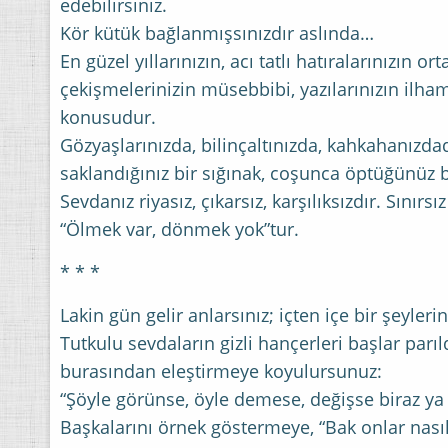
edebilirsiniz.
Kör kütük bağlanmışsınızdır aslında…
En güzel yıllarınızın, acı tatlı hatıralarınızın orta
çekişmelerinizin müsebbibi, yazılarınızın ilham
konusudur.
Gözyaşlarınızda, bilinçaltınızda, kahkahanızda
saklandığınız bir sığınak, coşunca öptüğünüz 
Sevdanız riyasız, çıkarsız, karşılıksızdır. Sınırsı
“Ölmek var, dönmek yok”tur.
* * *
Lakin gün gelir anlarsınız; içten içe bir şeyler
Tutkulu sevdaların gizli hançerleri başlar pa
burasından eleştirmeye koyulursunuz:
“Şöyle görünse, öyle demese, değişse biraz ya 
Başkalarını örnek göstermeye, “Bak onlar nası