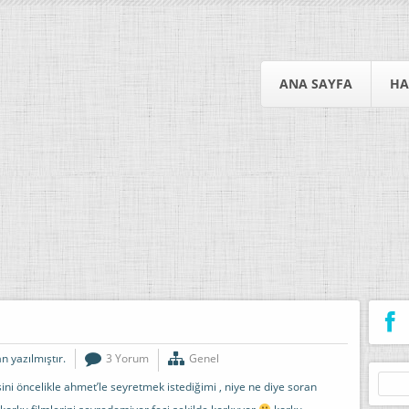
ANA SAYFA
HA
n yazılmıştır.
3 Yorum
Genel
Arama
sini öncelikle ahmet’le seyretmek istediğimi , niye ne diye soran