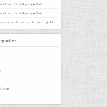
n Yılmaz – Bensizliğim
için
Mnzl
n Yılmaz – Bensizliğim
için
Mnzl
eyler birden bire olur, anlamazsın
için
Mnzl
egoriler
et
Heaven