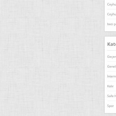
Ceyhu
Ceyhu
bazı ş
Kat
Geçer
Genel
İntern
Kalır
Safe 
Spor