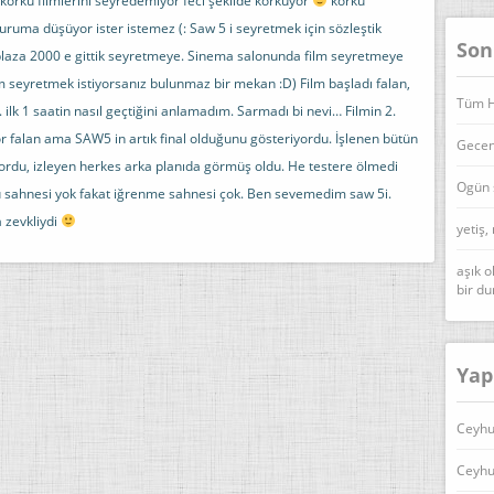
korku filmlerini seyredemiyor feci şekilde korkuyor
korku
uma düşüyor ister istemez (: Saw 5 i seyretmek için sözleştik
Son
 plaza 2000 e gittik seyretmeye. Sinema salonunda film seyretmeye
m seyretmek istiyorsanız bulunmaz bir mekan :D) Film başladı falan,
Tüm Ha
 ilk 1 saatin nasıl geçtiğini anlamadım. Sarmadı bi nevi… Filmin 2.
or falan ama SAW5 in artık final olduğunu gösteriyordu. İşlenen bütün
Geceni
lüyordu, izleyen herkes arka planıda görmüş oldu. He testere ölmedi
Ogün 
ku sahnesi yok fakat iğrenme sahnesi çok. Ben sevemedim saw 5i.
 zevkliydi
yetiş,
aşık o
bir d
Yap
Ceyhu
Ceyhu