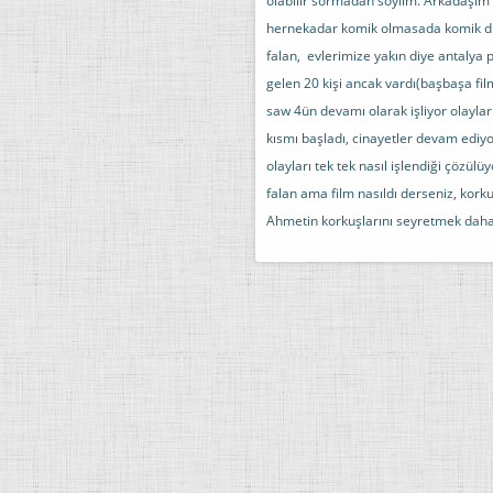
olabilir sormadan söylim. Arkadaşım 
hernekadar komik olmasada komik dur
falan, evlerimize yakın diye antalya
gelen 20 kişi ancak vardı(başbaşa fil
saw 4ün devamı olarak işliyor olaylar.
kısmı başladı, cinayetler devam ediy
olayları tek tek nasıl işlendiği çözü
falan ama film nasıldı derseniz, kor
Ahmetin korkuşlarını seyretmek daha