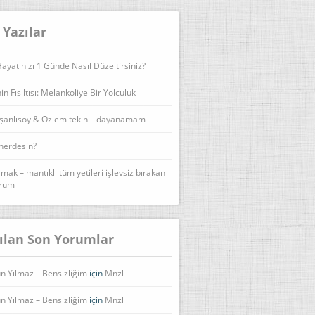
 Yazılar
yatınızı 1 Günde Nasıl Düzeltirsiniz?
n Fısıltısı: Melankoliye Bir Yolculuk
şanlısoy & Özlem tekin – dayanamam
 nerdesin?
lmak – mantıklı tüm yetileri işlevsiz bırakan
urum
ılan Son Yorumlar
n Yılmaz – Bensizliğim
için
Mnzl
n Yılmaz – Bensizliğim
için
Mnzl