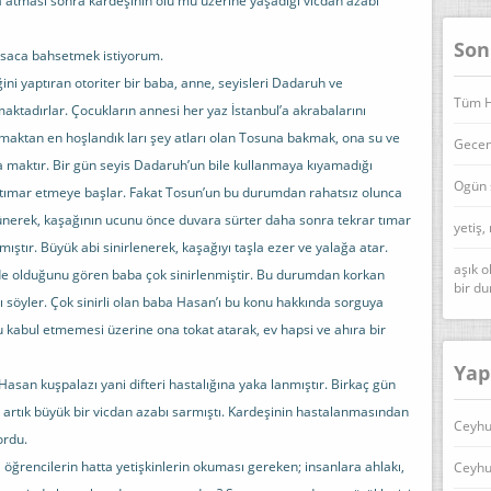
ira atması sonra kardeşinin ölü mü üzerine yaşadığı vicdan azabı
Son
ısaca bahsetmek istiyorum.
ini yaptıran otoriter bir baba, anne, seyisleri Dadaruh ve
Tüm Ha
maktadırlar. Çocukların annesi her yaz İstanbul’a akrabalarını
pmaktan en hoşlandık ları şey atları olan Tosuna bakmak, ona su ve
Geceni
a maktır. Bir gün seyis Dadaruh’un bile kullanmaya kıyamadığı
Ogün 
u tımar etmeye başlar. Fakat Tosun’un bu durumdan rahatsız olunca
ünerek, kaşağının ucunu önce duvara sürter daha sonra tekrar tımar
yetiş,
ştır. Büyük abi sinirlenerek, kaşağıyı taşla ezer ve yalağa atar.
aşık o
imde olduğunu gören baba çok sinirlenmiştir. Bu durumdan korkan
bir d
nı söyler. Çok sinirli olan baba Hasan’ı bu konu hakkında sorguya
çu kabul etmemesi üzerine ona tokat atarak, ev hapsi ve ahıra bir
Yap
 Hasan kuşpalazı yani difteri hastalığına yaka lanmıştır. Birkaç gün
artık büyük bir vicdan azabı sarmıştı. Kardeşinin hastalanmasından
Ceyhu
ordu.
i öğrencilerin hatta yetişkinlerin okuması gereken; insanlara ahlakı,
Ceyhu