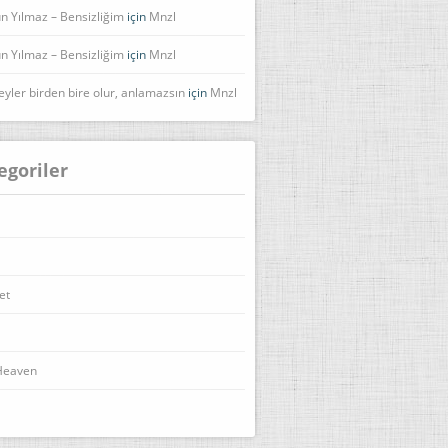
n Yılmaz – Bensizliğim
için
Mnzl
n Yılmaz – Bensizliğim
için
Mnzl
eyler birden bire olur, anlamazsın
için
Mnzl
egoriler
et
Heaven