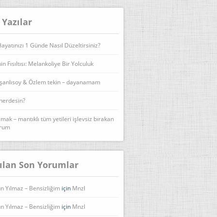
 Yazılar
yatınızı 1 Günde Nasıl Düzeltirsiniz?
n Fısıltısı: Melankoliye Bir Yolculuk
şanlısoy & Özlem tekin – dayanamam
 nerdesin?
lmak – mantıklı tüm yetileri işlevsiz bırakan
urum
ılan Son Yorumlar
n Yılmaz – Bensizliğim
için
Mnzl
n Yılmaz – Bensizliğim
için
Mnzl