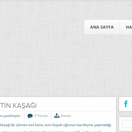
ANA SAYFA
HA
TİN KAŞAĞI
n yazılmıştır.
3 Yorum
Genel
Arama
aşağı’da işlenen asıl konu, evin büyük oğlunun kardeşine yapmadığı