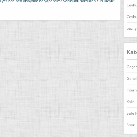
in yerinde ben olsaydım ne yapardım? Sorusunu sorduran sürükleyici
Ceyhu
Ceyhu
bazı ş
Kat
Geçer
Genel
İntern
Kalır
Safe 
Spor