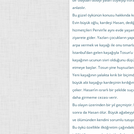
bir olaydan dolayı yalan söyleyip ift
anlatılır.
Bu güzel öykünün konusu hakkında k
Evin büyük oğlu, kardeşi Hasan, dediğ
hizmetçileri Pervin’le aynı evde yaşa
ziyarete gider. Yazları çocukların ya
arpa vermek ve kaşağı ile onu tımarl
İstanbul’dan gelen kaşağıyla Tosun’
kaşağının ucunun sivri olduğunu düş
etmeye başlar. Tosun yine huysuzlanmı
Yeni kaşağının yalakta kırık bir biç
büyük abi kaşağıyı kardeşinin kırdığı
çeker. Hasan’ın ısrarlı bir şekilde su
daha girmeme cezası verir.
Bu olayın üzerinden bir yıl geçmiştir.
sonra da Hasan ölür. Büyük ağabeyyi 
ve ölümünden kendini sorumlu tutuy
Bu öykü özellikle ilköğretim çağındak