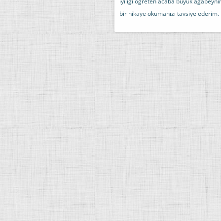
iyiliği öğreten acaba büyük ağabeyn
bir hikaye okumanızı tavsiye ederim.