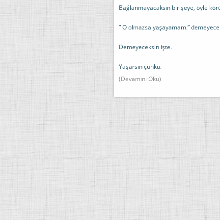
Bağlanmayacaksın bir şeye, öyle kör
” O olmazsa yaşayamam.” demeyecek
Demeyeceksin işte.
Yaşarsın çünkü.
(Devamını Oku)