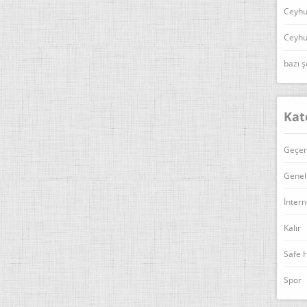
Ceyhu
Ceyhu
bazı ş
Kat
Geçer
Genel
İntern
Kalır
Safe 
Spor