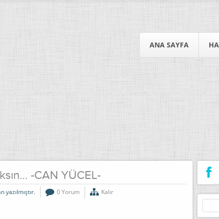
ANA SAYFA
HA
ksın… -CAN YÜCEL-
n yazılmıştır.
0 Yorum
Kalır
Arama