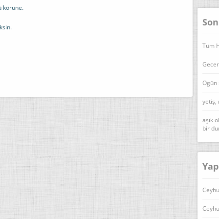
ü körüne.
Son
sin.
Tüm Ha
Geceni
Ogün 
yetiş,
aşık o
bir d
Yap
Ceyhu
Ceyhu