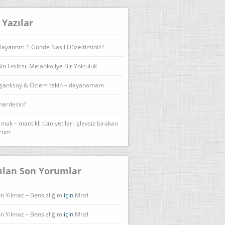
 Yazılar
yatınızı 1 Günde Nasıl Düzeltirsiniz?
n Fısıltısı: Melankoliye Bir Yolculuk
şanlısoy & Özlem tekin – dayanamam
 nerdesin?
lmak – mantıklı tüm yetileri işlevsiz bırakan
urum
ılan Son Yorumlar
n Yılmaz – Bensizliğim
için
Mnzl
n Yılmaz – Bensizliğim
için
Mnzl