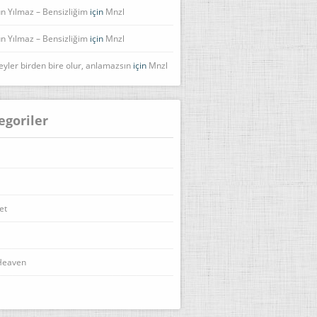
n Yılmaz – Bensizliğim
için
Mnzl
n Yılmaz – Bensizliğim
için
Mnzl
eyler birden bire olur, anlamazsın
için
Mnzl
egoriler
et
Heaven